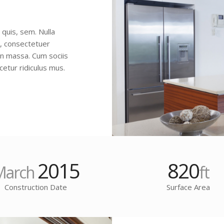
 quis, sem. Nulla
, consectetuer
an massa. Cum sociis
etur ridiculus mus.
2015
820
March
ft
Construction Date
Surface Area