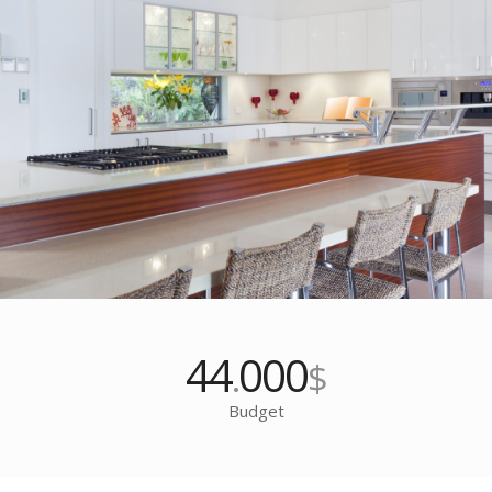
44
000
.
$
Budget