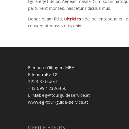
ligula eget dolor. Aenean massa. Cum sociis natoqu
parturient montes, nascetur ridiculus mus.
Donec quam felis,
ultricies
nec, pellentesque eu, p
consequat massa quis enim.
Eleonore Gillinger, MBA
Erlenstraße 18
4223 Katsdorf
+43 699 12336456
E-Mail:
eg@tourguideservice.at
www.eg-tour-guide-service.at
OFFICE HOURS