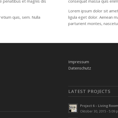
e penatibus et magnis dis
consequat massa quis enim
Lorem ipsum dolor sit amet
retium quis, sem. Nulla
ligula eget dolor. Aenean m
parturient montes, nascetur
Impressum
Datenschutz
LATEST PROJECTS
Project 6 – Living Roo
Oktober 30, 2015 - 5:09 p