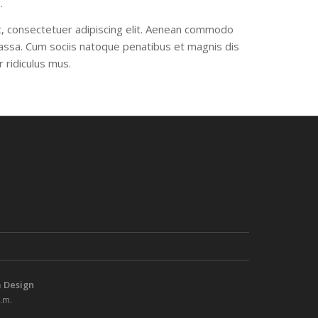
.
, consectetuer adipiscing elit. Aenean commodo
assa. Cum sociis natoque penatibus et magnis dis
 ridiculus mus.
m Design
.m.